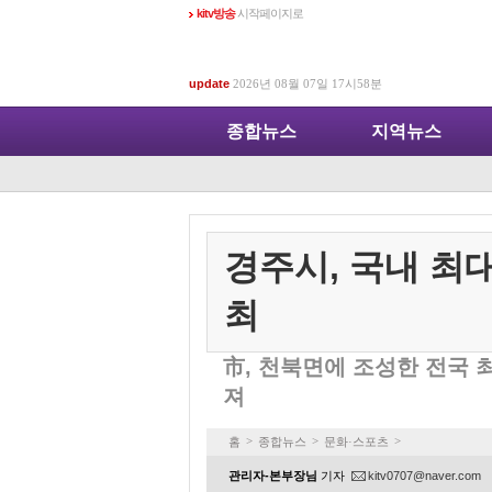
kitv방송
시작페이지로
update
2026년 08월 07일 17시58분
종합뉴스
지역뉴스
경주시, 국내 최대
최
市, 천북면에 조성한 전국 
져
>
>
>
홈
종합뉴스
문화·스포츠
관리자-본부장님
기자
kitv0707@naver.com