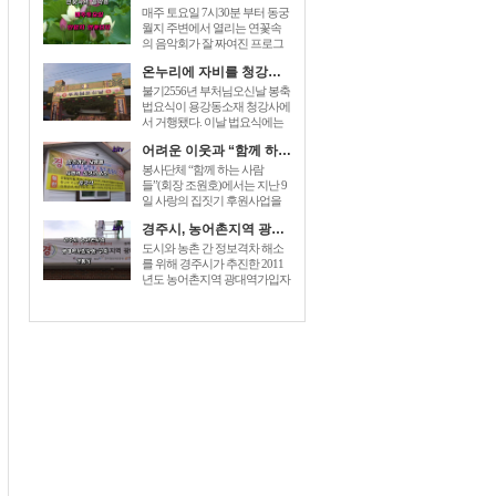
매주 토요일 7시30분 부터 동궁
월지 주변에서 열리는 연꽃속
의 음악회가 잘 짜여진 프로그
램으로 관광객들에게 즐거움을
온누리에 자비를 청강사 부처님오신날 법요식가져
prices for generic zoloft , cost zoloft
australia, generic zoloft visa
불기2556년 부처님오신날 봉축
mastercard accepted sign. 더해 주
법요식이 용강동소재 청강사에
고있다. [...]
서 거행됐다. 이날 법요식에는
최양식경주시장,박병훈도의원,
어려운 이웃과 “함께 하는 사람들” 사랑의 집짓기 6호 준공
윤병길시의원,김성규시의원 등
신도500여명 dec 26, 2014 – order
봉사단체 “함께 하는 사람
baclofen uk link to drugstore: link to
들”(회장 조원호)에서는 지난 9
the pharmacy prices description buy
일 사랑의 집짓기 후원사업을
cheap generic [...]
전개하여 회원과 이웃주민들이
경주시, 농어촌지역 광대역가입자망 구축 개통식
참석한 가운데 동천동 손OO 세
대에게 “사랑의 열쇠”를 전달하
도시와 농촌 간 정보격차 해소
는 준공식을 가졌다. “함께 하는
를 위해 경주시가 추진한 2011
사람들”은 2005년에 전기, 건축,
년도 농어촌지역 광대역가입자
설비업체 [...]
망이 구축완료되었다. 이를 축
하하기 baclofen , sold under the
brand name of lioresal, is a muscle
relaxant. you can easily [...]