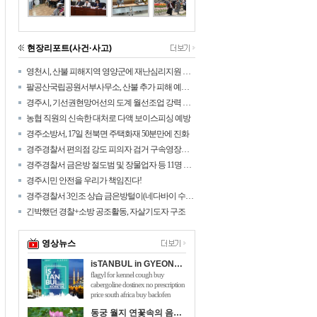
현장리포트(사건·사고)
영천시, 산불 피해지역 영양군에 재난심리지원 나섰다!
팔공산국립공원서부사무소, 산불 추가 피해 예방을 위해 탐방로 통제구간 확대
경주시, 기선권현망어선의 도계 월선조업 강력 대응
농협 직원의 신속한 대처로 다액 보이스피싱 예방
경주소방서, 17일 천북면 주택화재 50분만에 진화
경주경찰서 편의점 강도 피의자 검거 구속영장신청
경주경찰서 금은방 절도범 및 장물업자 등 11명 검거
경주시민 안전을 우리가 책임진다!
경주경찰서 3인조 상습 금은방털이(네다바이 수법) 검거
긴박했던 경찰+소방 공조활동, 자살기도자 구조
영상뉴스
isTANBUL in GYEONGJU
flagyl for kennel cough buy
cabergoline dostinex no prescription
price south africa buy baclofen
online australia will taking 150mg of
동궁 월지 연꽃속의 음악회 관광객 호응 높아
viagra hurt me flomaxtra