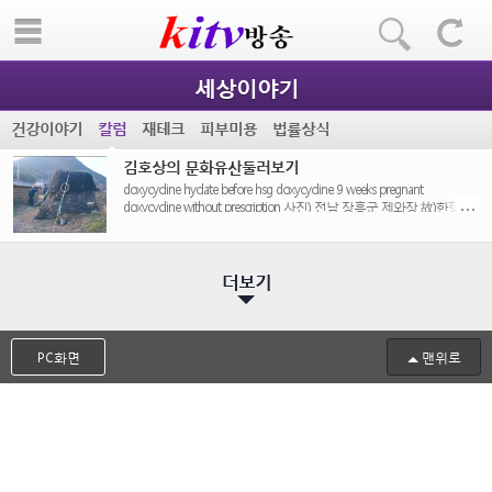
세상이야기
건강이야기
칼럼
재테크
피부미용
법률상식
김호상의 문화유산둘러보기
doxycycline hyclate before hsg doxycycline 9 weeks pregnant
doxycycline without prescription 사진) 전남 장흥군 제와장 故)한형준
기와가마(2002. 3. 25 ~ [...]
더보기
PC화면
맨위로