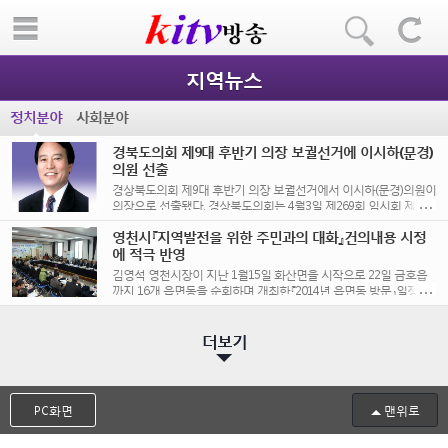
지역뉴스
정치분야
사회분야
경북도의회 제9대 후반기 의장 보궐선거에 이시하(문경)
의원 선출
경상북도의회 제9대 후반기 의장 보궐선거에서 이시하(문경)의원이
의장으로 선출됐다. 경상북도의회는 4월3일 제269회 임시회 제2차
본회의를 개회하여 그동안 상임위원회에서 처리된 각종 민생관련
영천시『지역발전을 위한 주민과의 대화』건의내용 시정
[...]
에 적극 반영
김영석 영천시장이 지난 1월15일 화산면을 시작으로 22일 금호읍
까지 16개 읍면동을 순회하며 개최한『2014년 읍면동 방문』일정을
시종일관 뜨거운 관심과 호응속에 모두 끝을 [...]
더보기
PC화면
맨위로