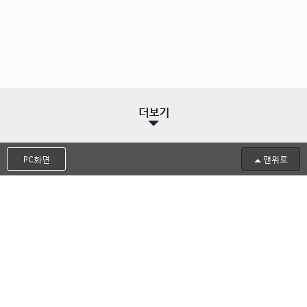
더보기
PC화면
맨위로