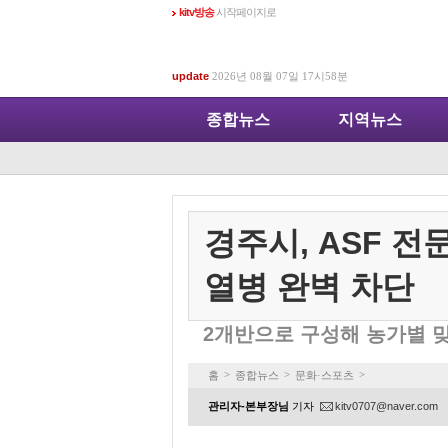
kitv방송
시작페이지로
update
2026년 08월 07일 17시58분
종합뉴스
지역뉴스
경주시, ASF 
열병 완벽 차단
2개반으로 구성해 농가별 
>
>
>
홈
종합뉴스
문화·스포츠
관리자-본부장님
기자
kitv0707@naver.com