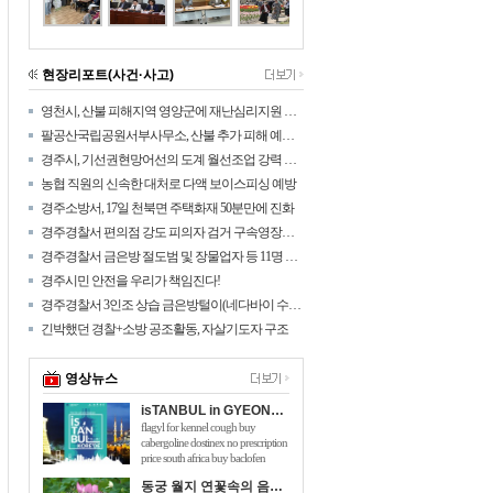
현장리포트(사건·사고)
영천시, 산불 피해지역 영양군에 재난심리지원 나섰다!
팔공산국립공원서부사무소, 산불 추가 피해 예방을 위해 탐방로 통제구간 확대
경주시, 기선권현망어선의 도계 월선조업 강력 대응
농협 직원의 신속한 대처로 다액 보이스피싱 예방
경주소방서, 17일 천북면 주택화재 50분만에 진화
경주경찰서 편의점 강도 피의자 검거 구속영장신청
경주경찰서 금은방 절도범 및 장물업자 등 11명 검거
경주시민 안전을 우리가 책임진다!
경주경찰서 3인조 상습 금은방털이(네다바이 수법) 검거
긴박했던 경찰+소방 공조활동, 자살기도자 구조
영상뉴스
isTANBUL in GYEONGJU
flagyl for kennel cough buy
cabergoline dostinex no prescription
price south africa buy baclofen
online australia will taking 150mg of
동궁 월지 연꽃속의 음악회 관광객 호응 높아
viagra hurt me flomaxtra