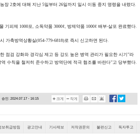
학농장 2호에 대해 지난 5일부터 26일까지 일시 이동 중지 명령을 내렸다.
피제 1000포, 소독약품 3000ℓ, 방제약품 1000ℓ 배부‧살포 완료했다.
 가축방역상황실(054-779-6818)로 즉시 신고하면 된다.
 점검 강화와 경각심 제고 등 강도 높은 병역 관리가 필요한 시기”라
방역 수칙을 철저히 준수하고 방역단에 적극 협조를 바란다”고 당부했다.
승인: 2024.07.17 - 16:15
크게
작게
정보취급방침
광고안내
기사제보
저작권문의
불편신고
독자투고