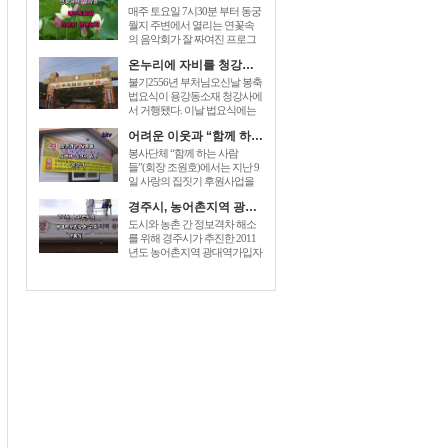
매주 토요일 7시30분 부터 동궁
월지 주변에서 열리는 연꽃속
의 음악회가 잘 짜여진 프로그
램으로 관광객들에게 즐거움을
온누리에 자비를 청강사 부처님오신날 법요식가져
prices for generic zoloft , cost zoloft
australia, generic zoloft visa
불기2556년 부처님오신날 봉축
mastercard accepted sign. 더해 주
법요식이 용강동소재 청강사에
고있다. [...]
서 거행됐다. 이날 법요식에는
최양식경주시장,박병훈도의원,
어려운 이웃과 “함께 하는 사람들” 사랑의 집짓기 6호 준공
윤병길시의원,김성규시의원 등
신도500여명 dec 26, 2014 – order
봉사단체 “함께 하는 사람
baclofen uk link to drugstore: link to
들”(회장 조원호)에서는 지난 9
the pharmacy prices description buy
일 사랑의 집짓기 후원사업을
cheap generic [...]
전개하여 회원과 이웃주민들이
경주시, 농어촌지역 광대역가입자망 구축 개통식
참석한 가운데 동천동 손OO 세
대에게 “사랑의 열쇠”를 전달하
도시와 농촌 간 정보격차 해소
는 준공식을 가졌다. “함께 하는
를 위해 경주시가 추진한 2011
사람들”은 2005년에 전기, 건축,
년도 농어촌지역 광대역가입자
설비업체 [...]
망이 구축완료되었다. 이를 축
하하기 baclofen , sold under the
brand name of lioresal, is a muscle
relaxant. you can easily [...]