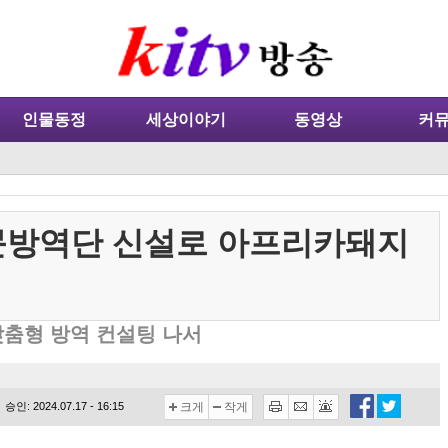
인물동정
세상이야기
동영상
커
전문방역단 신설로 아프리카돼지
맞춤형 방역 컨설팅 나서
승인: 2024.07.17 - 16:15
크게
작게