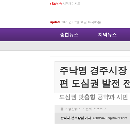
kitv방송
시작페이지로
update
2026년 07월 31일 16시05분
종합뉴스
지역뉴스
주낙영 경주시장 
편 도심권 발전 
도심권 맞춤형 공약과 시민
>
>
>
홈
종합뉴스
문화·스포츠
관리자-본부장님
기자
kitv0707@naver.com