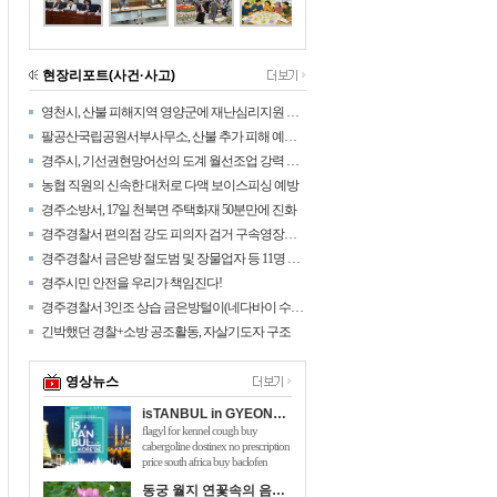
현장리포트(사건·사고)
영천시, 산불 피해지역 영양군에 재난심리지원 나섰다!
팔공산국립공원서부사무소, 산불 추가 피해 예방을 위해 탐방로 통제구간 확대
경주시, 기선권현망어선의 도계 월선조업 강력 대응
농협 직원의 신속한 대처로 다액 보이스피싱 예방
경주소방서, 17일 천북면 주택화재 50분만에 진화
경주경찰서 편의점 강도 피의자 검거 구속영장신청
경주경찰서 금은방 절도범 및 장물업자 등 11명 검거
경주시민 안전을 우리가 책임진다!
경주경찰서 3인조 상습 금은방털이(네다바이 수법) 검거
긴박했던 경찰+소방 공조활동, 자살기도자 구조
영상뉴스
isTANBUL in GYEONGJU
flagyl for kennel cough buy
cabergoline dostinex no prescription
price south africa buy baclofen
online australia will taking 150mg of
동궁 월지 연꽃속의 음악회 관광객 호응 높아
viagra hurt me flomaxtra