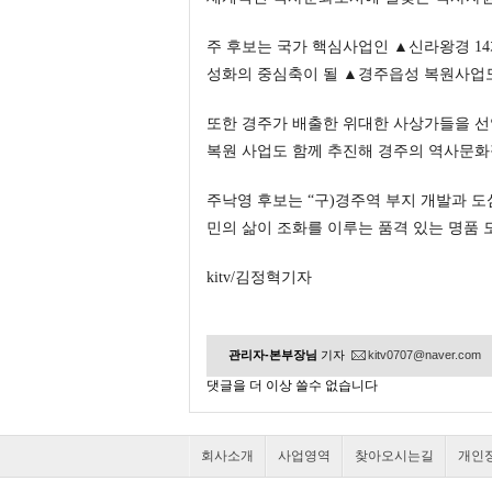
주 후보는 국가 핵심사업인 ▲신라왕경 14
성화의 중심축이 될 ▲경주읍성 복원사업
또한 경주가 배출한 위대한 사상가들을 선
복원 사업도 함께 추진해 경주의 역사문화
주낙영 후보는 “구)경주역 부지 개발과 도
민의 삶이 조화를 이루는 품격 있는 명품
kitv/김정혁기자
관리자-본부장님
기자
kitv0707@naver.com
댓글을 더 이상 쓸수 없습니다
회사소개
사업영역
찾아오시는길
개인