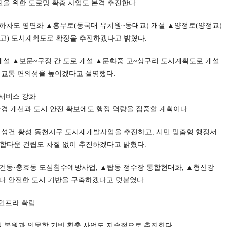
진을 위한 도로망 확충 사업도 본격 추진한다.
하차도 평면화 ▲흥무로(동국대 유치원~동대교) 개설 ▲양정로(양정교)
고) 도시계획도로 확장을 추진하겠다고 밝혔다.
개설 ▲보문~구정 간 도로 개설 ▲문화중·고~상구리 도시계획도로 개설
 교통 편의성을 높이겠다고 설명했다.
 서비스 강화
환경 개선과 도시 안전 확보에도 행정 역량을 집중할 계획이다.
▲성건·황성·동천지구 도시재개발사업을 추진하고, 시민 맞춤형 행정서
합타운 건립도 차질 없이 추진하겠다고 밝혔다.
건동·충효동 도심침수예방사업, ▲탑동 정수장 통합현대화, ▲형산강
다 안전한 도시 기반을 구축하겠다고 덧붙였다.
 인프라 확립
 복원과 인문학 기반 확충 사업도 지속적으로 추진한다.