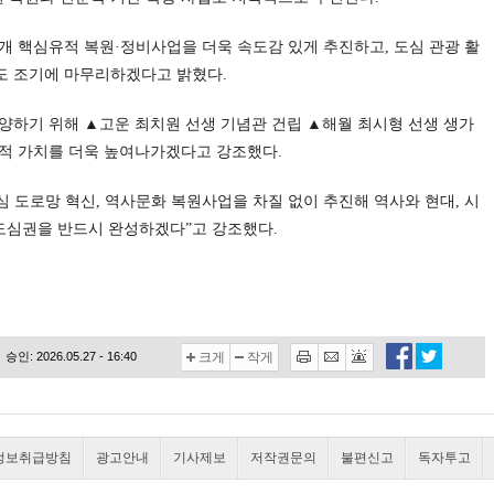
개 핵심유적 복원·정비사업을 더욱 속도감 있게 추진하고, 도심 관광 활
도 조기에 마무리하겠다고 밝혔다.
양하기 위해 ▲고운 최치원 선생 기념관 건립 ▲해월 최시형 선생 생가
적 가치를 더욱 높여나가겠다고 강조했다.
심 도로망 혁신, 역사문화 복원사업을 차질 없이 추진해 역사와 현대, 시
 도심권을 반드시 완성하겠다”고 강조했다.
승인: 2026.05.27 - 16:40
크게
작게
정보취급방침
광고안내
기사제보
저작권문의
불편신고
독자투고