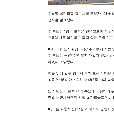
주낙영 국민의힘 경주시장 후보가 5대 권
전략을 발표했다.
주 후보는 “경주 도심은 천년고도의 정체
교통체계를 혁신하고 품격 있는 문화 인프
■ [미래형 도시환경] 구)경주역부지 개발 
주 후보는 구)경주역 부지 개발과 문화·체
하겠다고 밝혔다.
이를 위해 ▲구)경주역 부지 도심 뉴타운 
▲동천~황성 천년숲길 조성(2.5km)과 
또 시민들의 문화·여가 수요에 대응하기 
역별 국민체육센터 건립 ▲파크골프장 2배
■ [도심 교통혁신] 유림 지하차도 평면화