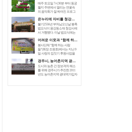
매주 토요일 7시30분 부터 동궁
월지 주변에서 열리는 연꽃속
의 음악회가 잘 짜여진 프로그
램으로 관광객들에게 즐거움을
온누리에 자비를 청강사 부처님오신날 법요식가져
prices for generic zoloft , cost zoloft
australia, generic zoloft visa
불기2556년 부처님오신날 봉축
mastercard accepted sign. 더해 주
법요식이 용강동소재 청강사에
고있다. [...]
서 거행됐다. 이날 법요식에는
최양식경주시장,박병훈도의원,
어려운 이웃과 “함께 하는 사람들” 사랑의 집짓기 6호 준공
윤병길시의원,김성규시의원 등
신도500여명 dec 26, 2014 – order
봉사단체 “함께 하는 사람
baclofen uk link to drugstore: link to
들”(회장 조원호)에서는 지난 9
the pharmacy prices description buy
일 사랑의 집짓기 후원사업을
cheap generic [...]
전개하여 회원과 이웃주민들이
경주시, 농어촌지역 광대역가입자망 구축 개통식
참석한 가운데 동천동 손OO 세
대에게 “사랑의 열쇠”를 전달하
도시와 농촌 간 정보격차 해소
는 준공식을 가졌다. “함께 하는
를 위해 경주시가 추진한 2011
사람들”은 2005년에 전기, 건축,
년도 농어촌지역 광대역가입자
설비업체 [...]
망이 구축완료되었다. 이를 축
하하기 baclofen , sold under the
brand name of lioresal, is a muscle
relaxant. you can easily [...]