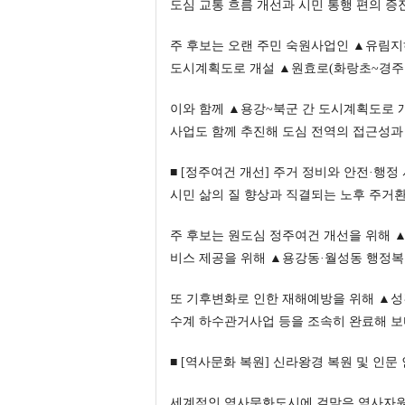
도심 교통 흐름 개선과 시민 통행 편의 증
주 후보는 오랜 주민 숙원사업인 ▲유림지
도시계획도로 개설 ▲원효로(화랑초~경주
이와 함께 ▲용강~북군 간 도시계획도로 
사업도 함께 추진해 도심 전역의 접근성과
■ [정주여건 개선] 주거 정비와 안전·행정
시민 삶의 질 향상과 직결되는 노후 주거
주 후보는 원도심 정주여건 개선을 위해 
비스 제공을 위해 ▲용강동·월성동 행정복
또 기후변화로 인한 재해예방을 위해 ▲성
수계 하수관거사업 등을 조속히 완료해 보
■ [역사문화 복원] 신라왕경 복원 및 인문
세계적인 역사문화도시에 걸맞은 역사자원