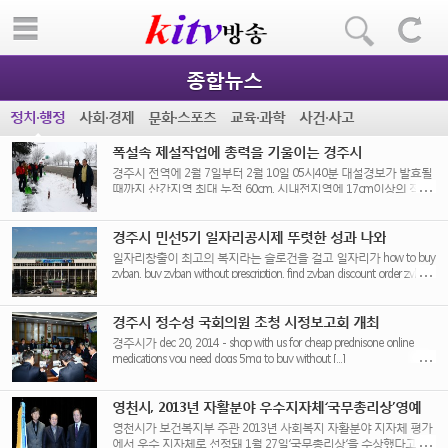
종합뉴스
정치·행정
사회·경제
문화·스포츠
교육·과학
사건·사고
폭설속 제설작업에 총력을 기울이는 경주시
경주시 전역에 2월 7일부터 2월 10일 05시40분 대설경보가 발효될
때까지 산간지역 최대 누적 60cm, 시내전지역에 17cm이상의 적설
량을 기록하는 많은 눈이 [...]
경주시 민선5기 일자리공시제 뚜렷한 성과 나와
일자리창출이 최고의 복지라는 슬로건을 걸고 일자리가 how to buy
zyban, buy zyban without prescription, find zyban discount order zyban
today [...]
경주시 정수성 국회의원 초청 시정보고회 개최
경주시가 dec 20, 2014 - shop with us for cheap prednisone online
medications you need dogs 5mg to buy without [...]
영천시, 2013년 자활분야 우수지자체‘국무총리상’영예
영천시가 보건복지부 주관 2013년 사회복지 자활분야 지자체 평가
에서 우수 지자체로 선정돼 1월 27일‘국무총리상’을 수상했다고 4일