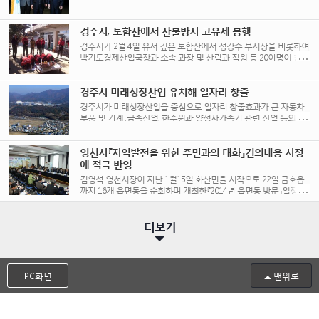
밝혔다. 보건복지부는 전국 광역시도, 시군구 [...]
경주시, 토함산에서 산불방지 고유제 봉행
경주시가 2월 4일 유서 깊은 토함산에서 정강수 부시장을 비롯하여
박기도경제산업국장과 소속 과장 및 산림과 직원 등 20여명이 참석
한 가운데 갑오년 [...]
경주시 미래성장산업 유치해 일자리 창출
경주시가 미래성장산업을 중심으로 일자리 창출효과가 큰 자동차
부품 및 기계․금속산업, 한수원과 양성자가속기 관련 산업 등의 중
견기업, 친환경적 첨단산업유치를 위하여 지역특성에 맞는 [...]
영천시『지역발전을 위한 주민과의 대화』건의내용 시정
에 적극 반영
김영석 영천시장이 지난 1월15일 화산면을 시작으로 22일 금호읍
까지 16개 읍면동을 순회하며 개최한『2014년 읍면동 방문』일정을
시종일관 뜨거운 관심과 호응속에 모두 끝을 [...]
더보기
PC화면
맨위로