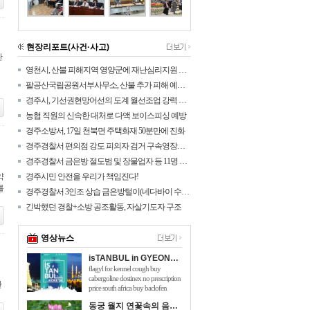
현장리포트(사건·사고)
관
영천시, 산불 피해지역 영양군에 재난심리지원 나섰다!
팔공산국립공원서부사무소, 산불 추가 피해 예방을 위해 탐방로 통제구간 확대
경주시, 기선권현망어선의 도계 월선조업 강력 대응
농협 직원의 신속한 대처로 다액 보이스피싱 예방
경주소방서, 17일 천북면 주택화재 50분만에 진화
경주경찰서 편의점 강도 피의자 검거 구속영장신청
경주경찰서 금은방 절도범 및 장물업자 등 11명 검거
약
경주시민 안전을 우리가 책임진다!
를
경주경찰서 3인조 상습 금은방털이(네다바이 수법) 검거
긴박했던 경찰+소방 공조활동, 자살기도자 구조
영상뉴스
isTANBUL in GYEONGJU
flagyl for kennel cough buy
cabergoline dostinex no prescription
안
price south africa buy baclofen
online australia will taking 150mg of
동궁 월지 연꽃속의 음악회 관광객 호응 높아
viagra hurt me flomaxtra