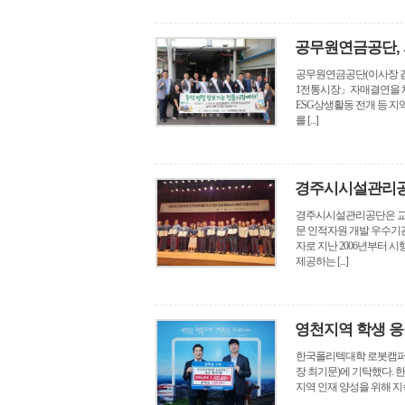
공무원연금공단,
공무원연금공단(이사장 김
1전통시장」자매결연을 체
ESG상생활동 전개 등 지
를 [...]
경주시시설관리공
경주시시설관리공단은 교육
문 인적자원 개발 우수기관(Best
자로 지난 2006년부터
제공하는 [...]
영천지역 학생 응
한국폴리텍대학 로봇캠퍼스 
장 최기문)에 기탁했다. 
지역 인재 양성을 위해 지