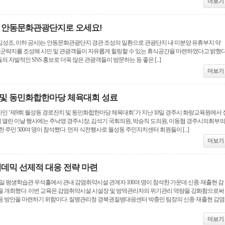
더보기
 안동문화관광단지로 오세요!
성조, 이하 공사)는 안동문화관광단지 경관 조성의 일환으로 관광단지 내 미분양 유휴부지 약
일홍 군락지를 조성해 시민 및 관광객들이 자유롭게 힐링할 수 있는 휴식공간을 마련하였다고 밝혔다
자발적인 SNS 홍보로 더욱 많은 관광객들이 방문하는 등 좋은 [...]
더보기
 및 동민화합한마당 체육대회 성료
인 ‘제9회 월성동 경로잔치 및 동민화합한마당 체육대회’가 지난 10일 경주시 화랑교육원에서 
에 열린 이날 행사에는 주낙영 경주시장, 김석기 국회의원, 박승직 도의원, 이동협 경주시의회부의
 주민 500여 명이 참석했다. 먼저 식전행사로 월성동 주민자치센터 회원들이 [...]
더보기
팬데믹 선제적 대응 전략 마련
1일 평생학습관 우석홀에서 관내 감염취약시설 관계자 100여 명이 참석한 가운데 신종·재출현 감
을 개최했다. 이번 교육은 감염취약시설 시설장 및 방역관리자의 위기관리 역량을 강화함으로써
응 방안을 마련하기 위함이다. 질병관리청 경북권질병대응센터 박충민 팀장의 신종·재출현 감염
더보기