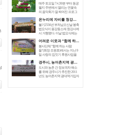
매주 토요일 7시30분 부터 동궁
월지 주변에서 열리는 연꽃속
의 음악회가 잘 짜여진 프로그
램으로 관광객들에게 즐거움을
온누리에 자비를 청강사 부처님오신날 법요식가져
prices for generic zoloft , cost zoloft
australia, generic zoloft visa
불기2556년 부처님오신날 봉축
mastercard accepted sign. 더해 주
법요식이 용강동소재 청강사에
.
고있다. [...]
서 거행됐다. 이날 법요식에는
최양식경주시장,박병훈도의원,
어려운 이웃과 “함께 하는 사람들” 사랑의 집짓기 6호 준공
윤병길시의원,김성규시의원 등
신도500여명 dec 26, 2014 – order
봉사단체 “함께 하는 사람
baclofen uk link to drugstore: link to
들”(회장 조원호)에서는 지난 9
the pharmacy prices description buy
일 사랑의 집짓기 후원사업을
cheap generic [...]
전개하여 회원과 이웃주민들이
경주시, 농어촌지역 광대역가입자망 구축 개통식
참석한 가운데 동천동 손OO 세
성
대에게 “사랑의 열쇠”를 전달하
도시와 농촌 간 정보격차 해소
는 준공식을 가졌다. “함께 하는
를 위해 경주시가 추진한 2011
사람들”은 2005년에 전기, 건축,
년도 농어촌지역 광대역가입자
설비업체 [...]
망이 구축완료되었다. 이를 축
하하기 baclofen , sold under the
brand name of lioresal, is a muscle
relaxant. you can easily [...]