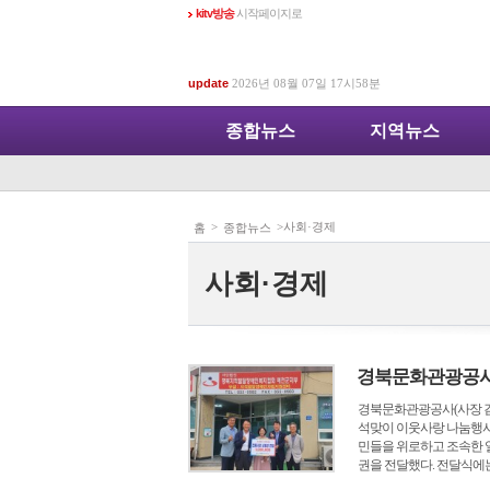
kitv방송
시작페이지로
update
2026년 08월 07일 17시58분
종합뉴스
지역뉴스
>
>사회·경제
홈
종합뉴스
사회·경제
경북문화관광공사,
경북문화관광공사(사장 김
석맞이 이웃사랑 나눔행사’
민들을 위로하고 조속한 
권을 전달했다. 전달식에는 [.