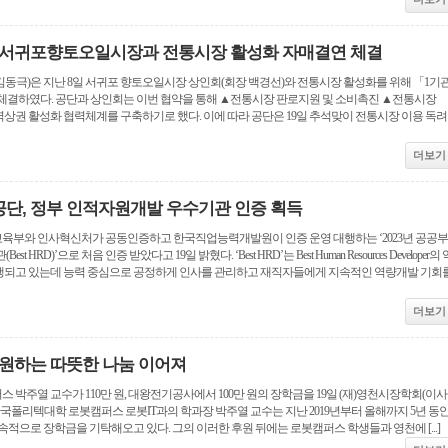
 서귀포향토오일시장과 전통시장 활성화 자매결연 체결
동극)은 지난 8일 서귀포 향토오일시장 상인회(회장 백경선)와 전통시장 활성화를 위해 「1기
결하였다. 공단과 상인회는 이번 협약을 통해 ▲전통시장 판로지원 및 소비촉진 ▲전통시장
역상권 활성화 협력체계를 구축하기로 했다. 이에 따라 공단은 19일 추석맞이 전통시장 이용 독려
더보기
단, 정부 인적자원개발 우수기관 인증 획득
부와 인사혁신처가 공동인증하고 한국직업능력개발원이 인증 운영 대행하는 ‘2023년 공공부
 HRD)’으로 처음 인증 받았다고 19일 밝혔다. ‘Best HRD’는 Best Human Resources Developer의 
 시행되고 있는데 능력 중심으로 공정하게 인사를 관리하고 재직자들에게 지속적인 역량개발 기회
더보기
원하는 따뜻한 나눔 이어져
박주열 교수가 110만 원, 대왕전기공사에서 100만 원의 장학금을 19일 (재)영천시장학회(이사
한국폴리텍대학 로봇캠퍼스 로봇IT과의 학과장 박주열 교수는 지난 2019년부터 올해까지 5년 동
속적으로 장학금을 기탁해오고 있다. 그의 이러한 후원 뒤에는 로봇캠퍼스 학생들과 영천에 [...]