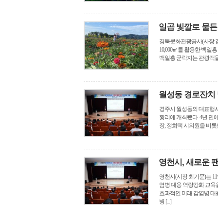
일곱 빛깔로 물든
경북문화관광공사(사장 김
10,000㎡를 활용한 백
백일홍 군락지는 관광객들의 
월성동 경로잔치
경주시 월성동의 대표행사
황리에 개최됐다. 4년 만
장, 정희택 시의원을 비롯한
영천시, 새로운 
영천시(시장 최기문)는 1
염병 대응 역량강화 교육
효과적인 미래 감염병 대
병 [...]