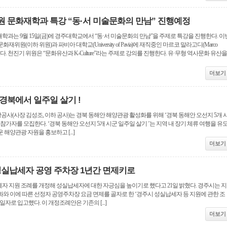
 문화재학과 특강 “동·서 미술문화의 만남” 진행예정
과는 9월 15일(금)에 경주대학교에서 “동·서 미술문화의 만남”을 주제로 특강을 진행한다. 이
위원(이하 위원)과 파비아 대학교(University of Pavia)에 재직중인 마르코 말라고디(Marco
되었다. 천진기 위원은 “문화유산과 K-Culture”라는 주제로 강의를 진행한다. 유·무형 역사문화 유산을
더보기
경북에서 일주일 살기 !
(사장 김성조, 이하 공사)는 경북 동해안 해양관광 활성화를 위해 ‘경북 동해안 오선지 5개 
참가자를 모집한다. ‘경북 동해안 오선지 5개 시군 일주일 살기 ’는 지역 내 장기 체류 여행을 유
해양관광 자원을 홍보하고 [...]
더보기
성실납세자 공영 주차장 1년간 면제키로
자 지원 조례를 개정해 성실납세자에 대한 자긍심을 높이기로 했다고 21일 밝혔다. 경주시는 지
와 이에 따른 선정자 공영주차장 요금 면제를 골자로 한 ‘경주시 성실납세자 등 지원에 관한 조
일자로 입고했다. 이 개정조례안은 기존의 [...]
더보기