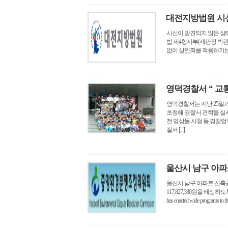
대전지방법원 시신
시신이 발견되지 않은 상
법 제4형사부(재판장 박관
없이 살인죄를 적용하기는 
영덕경찰서 “ 교
영덕경찰서는 지난 25일과
초청해 경찰서 견학을 실시
전 영상물 시청 등 경찰
질서 [...]
울산시 남구 아
울산시 남구 아파트 신축
117,827,380원을 배상하도록 결정하였다. 
has enacted wide programs to the 