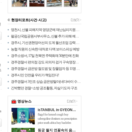
현장리포트(사건·사고)
인
영천시, 산불 피해지역 영양군에 재난심리지원 나섰다!
팔공산국립공원서부사무소, 산불 추가 피해 예방을 위해 탐방로 통제구간 확대
경주시, 기선권현망어선의 도계 월선조업 강력 대응
농협 직원의 신속한 대처로 다액 보이스피싱 예방
경주소방서, 17일 천북면 주택화재 50분만에 진화
경주경찰서 편의점 강도 피의자 검거 구속영장신청
안
경주경찰서 금은방 절도범 및 장물업자 등 11명 검거
초
경주시민 안전을 우리가 책임진다!
경주경찰서 3인조 상습 금은방털이(네다바이 수법) 검거
긴박했던 경찰+소방 공조활동, 자살기도자 구조
영상뉴스
isTANBUL in GYEONGJU
a
flagyl for kennel cough buy
cabergoline dostinex no prescription
price south africa buy baclofen
online australia will taking 150mg of
동궁 월지 연꽃속의 음악회 관광객 호응 높아
viagra hurt me flomaxtra