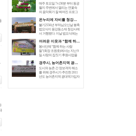
매주 토요일 7시30분 부터 동궁
월지 주변에서 열리는 연꽃속
의 음악회가 잘 짜여진 프로그
램으로 관광객들에게 즐거움을
온누리에 자비를 청강사 부처님오신날 법요식가져
등
prices for generic zoloft , cost zoloft
australia, generic zoloft visa
불기2556년 부처님오신날 봉축
mastercard accepted sign. 더해 주
법요식이 용강동소재 청강사에
고있다. [...]
서 거행됐다. 이날 법요식에는
최양식경주시장,박병훈도의원,
어려운 이웃과 “함께 하는 사람들” 사랑의 집짓기 6호 준공
윤병길시의원,김성규시의원 등
신도500여명 dec 26, 2014 – order
봉사단체 “함께 하는 사람
baclofen uk link to drugstore: link to
들”(회장 조원호)에서는 지난 9
the pharmacy prices description buy
일 사랑의 집짓기 후원사업을
cheap generic [...]
전개하여 회원과 이웃주민들이
-
경주시, 농어촌지역 광대역가입자망 구축 개통식
참석한 가운데 동천동 손OO 세
대에게 “사랑의 열쇠”를 전달하
도시와 농촌 간 정보격차 해소
는 준공식을 가졌다. “함께 하는
를 위해 경주시가 추진한 2011
사람들”은 2005년에 전기, 건축,
년도 농어촌지역 광대역가입자
설비업체 [...]
망이 구축완료되었다. 이를 축
하하기 baclofen , sold under the
brand name of lioresal, is a muscle
relaxant. you can easily [...]
사
자