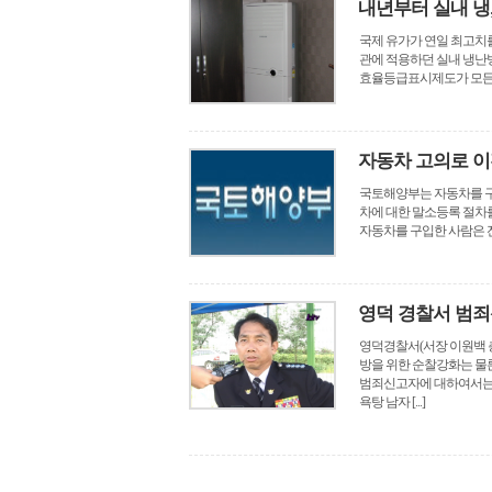
내년부터 실내 냉
국제 유가가 연일 최고치
관에 적용하던 실내 냉난방
효율등급표시제도가 모든 건
자동차 고의로 이
국토해양부는 자동차를 구
차에 대한 말소등록 절차를
자동차를 구입한 사람은 잔
영덕 경찰서 범죄
영덕경찰서(서장 이원백 
방을 위한 순찰강화는 
범죄신고자에 대하여서는 
욕탕 남자 [...]