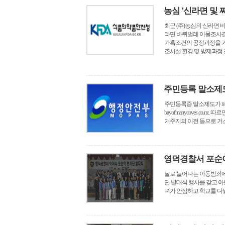
농심 '신라면 및
최근 (주)농심의 신라면 
라면 바퀴벌레 이물조사결과는
가혹조건의 공정과정을 거
조시설 환경 및 방제과정 조
주민등록 말소제
주민등록증 말소제도가 폐지될 전망이다. 행
bayofmanycoves.c
거주지의 이전 등으로 거소가
영덕경찰서 포순
날로 늘어나는 아동범죄에
단 발대식 행사를 갖고 
녀가 안심하고 학교를 다닐