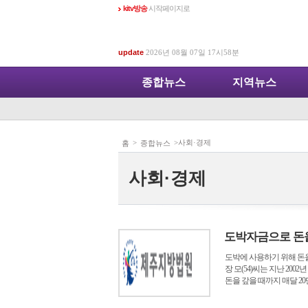
kitv방송
시작페이지로
update
2026년 08월 07일 17시58분
종합뉴스
지역뉴스
>
>사회·경제
홈
종합뉴스
사회·경제
도박자금으로 돈
도박에 사용하기 위해 돈을
장 모(54)씨는 지난 20
돈을 갚을 때까지 매달 20