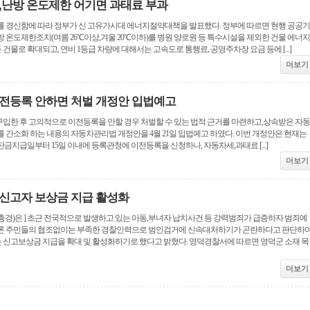
,난방 온도제한 어기면 과태료 부과
를 경신함에 따라 정부가 신 고유가시대 에너지절약대책을 발표했다. 정부에 따르면 현행 공공기
 온도제한조치(여름 26℃이상,겨울 20℃이하)를 병원 양로원 등 특수시설을 제외한 건물 에너지
물로 확대되고, 연비 1등급 차량에 대해서는 고속도로 통행료, 공영주차장 요금 등에 [...]
더보기
전등록 안하면 처벌 개정안 입법예고
입한 후 고의적으로 이전등록을 안할 경우 처벌할 수 있는 법적 근거를 마련하고,상속받은 자동
 간소화 하는 내용의 자동차관리법 개정안을 4월 21일 입법예고 하였다. 이번 개정안은 현재는
금지급일부터 15일 이내에 등록관청에 이전등록을 신청하나, 자동차세,과태료 [...]
더보기
신고자 보상금 지급 활성화
총경)은 ] 초근 전국적으로 발생하고 있는 아동,부녀자 납치사건 등 강력범죄가 급증하자 범죄예
물론 주민들의 협조없이는 부족한 경찰인력으로 범인검거에 신속대처하기가 곤란하다고 판단하
신고보상금 지급을 확대 및 활성화하기로 했다고 밝혔다. 영덕경찰서에 따르면 영덕군 소재 목
더보기