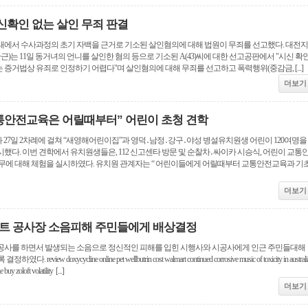
확인 없는 살인 무죄 판결
태에서 수사과정의 초기 자백을 근거로 기소된 살인혐의에 대해 법원이 무죄를 선고했다. 대전지
근)는 11일 동거녀의 언니를 살인한 혐의 등으로 기소된 A(43)씨에 대한 선고공판에서 "시신 확
증거법상 유죄로 인정하기 어렵다"며 살인혐의에 대해 무죄를 선고하고 폭력행위(중감금, [...]
더보기
통안전교육은 어릴때부터” 어린이 초청 견학
 27일 2차례에 걸쳐 “새영해어린이집”과 영덕․남정․강구․야성 병설유치원생 어린이 120여명을
했다. 이번 견학에서 유치원생들은, 112 신고센타 방문 및 순찰차․싸이카 시승식, 어린이 교통
업무에 대해 체험을 실시하였다. 유치원 관계자는 “ 어린이들에게 어릴때부터 교통안전교육과 기
더보기
파트 공사장 소음피해 주민들에게 배상결정
공사를 하면서 발생되는 소음으로 정신적인 피해를 입힌 시행사와 시공사에게 인근 주민들대해
review doxycycline online pet wellbutrin cost walmart continued corrosive music of toxicity in australi
buy zoloft volatility [...]
더보기