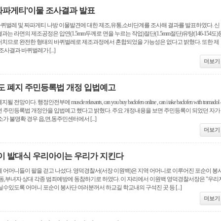
 짜파게티'이물 조사결과 발표
바퀴벌레 및 짜파게티 나방 이물발견에 대한 제조,유통,소비단계를 조사해 결과를 발표하였다. 신
 라면의 제조공정은 압연(1.5mm두께로 면을 누르는 작업)절단(1.5mm절단)유탕(146-154도)
치므로 완전한 형태의 바퀴벌레로 제조과정에서 혼합되었을 가능성은 없다고 밝혔다. 또한 제
사결과 바퀴벌레가 [...]
더보기
도 폐지 주민등록법 개정 입법예고
정안전부에 muscle relaxants, can you buy baclofen online , can i take baclofen with tramadol 
o.nz. 따르면 주민등록법 개정안을 입법예고 했다고 밝혔다. 주요 개정내용을 보면 주민등록이 되었던 자가
 불명확 경우 읍,면,동주민센터에서 [...]
더보기
이 발대식 우리아이는 우리가 지킨다
 어머니들이 팔을 걷고 나섰다. 영덕경찰서(서장 이원백)은 지역 어머니로 이루어진 포순이 봉
아동,부녀자 상대 각종 범죄예방에 동참하기로 하였다. 이 자리에서 이원백 영덕경찰서장은 "우리
수있도록 어머니 포순이 봉사단 여러분꺼서 하교길 학교내의 구석진 곳 등 [...]
더보기