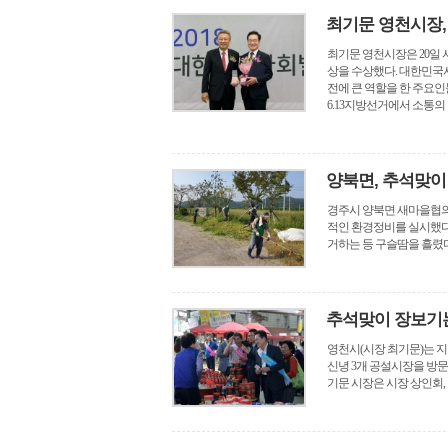
최기문 영천시장,
최기문 영천시장은 20일
상을 수상했다. 대한민
전에 큰 역할을 한 주요인
6.13지방선거에서 소통의 리
양북면, 추석맞
경주시 양북면 새마을협의
적인 환경정비를 실시했다
거하는 등 구슬땀을 흘렸다.
추석맞이 장보기
영천시(시장 최기문)는 지
신녕 3개 공설시장을 방문
기문 시장은 시장 상인회, 