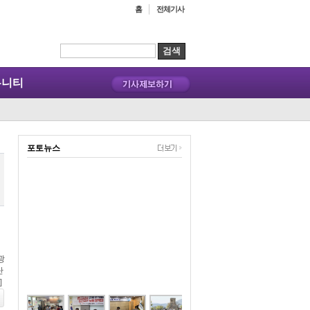
홈
전체기사
뮤니티
포토뉴스
광
단
]