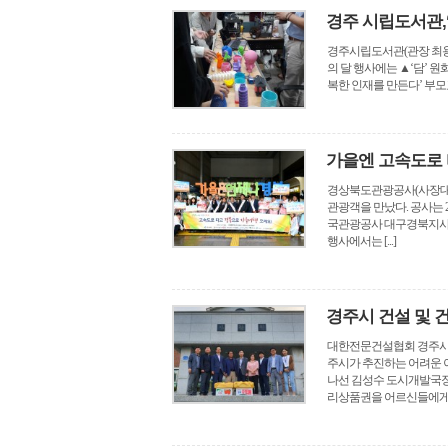
경주 시립도서관,
경주시립도서관(관장 최용태
의 달 행사에는 ▲‘담’ 
복한 인재를 만든다’ 부모교
가을엔 고속도로 
경상북도관광공사(사장대행
관광객을 만났다. 공사는
국관광공사 대구경북지사,
행사에서는 [...]
경주시 건설 및 
대한전문건설협회 경주시협
주시가 추진하는 어려운 
나선 김성수 도시개발국장
리상품권을 어르신들에게 전