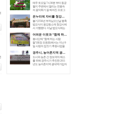
매주 토요일 7시30분 부터 동궁
월지 주변에서 열리는 연꽃속
의 음악회가 잘 짜여진 프로그
서
램으로 관광객들에게 즐거움을
온누리에 자비를 청강사 부처님오신날 법요식가져
prices for generic zoloft , cost zoloft
australia, generic zoloft visa
불기2556년 부처님오신날 봉축
mastercard accepted sign. 더해 주
법요식이 용강동소재 청강사에
고있다. [...]
서 거행됐다. 이날 법요식에는
최양식경주시장,박병훈도의원,
어려운 이웃과 “함께 하는 사람들” 사랑의 집짓기 6호 준공
윤병길시의원,김성규시의원 등
신도500여명 dec 26, 2014 – order
봉사단체 “함께 하는 사람
baclofen uk link to drugstore: link to
들”(회장 조원호)에서는 지난 9
the pharmacy prices description buy
일 사랑의 집짓기 후원사업을
cheap generic [...]
전개하여 회원과 이웃주민들이
경주시, 농어촌지역 광대역가입자망 구축 개통식
참석한 가운데 동천동 손OO 세
번
대에게 “사랑의 열쇠”를 전달하
도시와 농촌 간 정보격차 해소
는 준공식을 가졌다. “함께 하는
를 위해 경주시가 추진한 2011
사람들”은 2005년에 전기, 건축,
년도 농어촌지역 광대역가입자
설비업체 [...]
망이 구축완료되었다. 이를 축
하하기 baclofen , sold under the
brand name of lioresal, is a muscle
relaxant. you can easily [...]