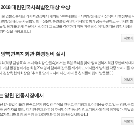
 2018 대한민국사회발전대상 수상
 서울 언론진흥재단 기자회견장에서 개최된 ‘2018 대한민국사회발전대상’시상식에서 행정부문 
국사회발전대상은 사단법인 한국신문방송인클럽과 SNS기자연합회가 공동주관하고 우리사회 발
물 및 단체를 24개 부문에서 선정해 그 노고를 격려하기 위해 마련된 상이다. 최기문 영천시장은
더십을 바탕으로 [...]
더보기
이 양북면복지회관 환경정비 실시
회(회장 김상옥)와 부녀회(회장 안원숙)에서는 18일 추석을 맞아 양북면복지회관 주변에서 대
. 이날 환경정비에는 회원 20여명이 참여해 잡초를 제거하고 어지럽게 방치된 각종 쓰레기를 수
 김상옥 협의회장은 “추석을 맞아 타지에 나간 자녀 등 친지들이 많이 방문할 [...]
더보기
는 영천 전통시장에서
난 17~18일 이틀간 민족고유의 명절인 추석을 앞두고 경기침체로 어려움을 겪고 있는 영천, 금호
해 공직자를 포함, 각 기관·단체와 함께 추석맞이 전통시장 장보기행사에 적극 참여했다. 이날 
물가모니터요원, 공무원 등 150여명과 함께 영천공설시장을 [...]
더보기