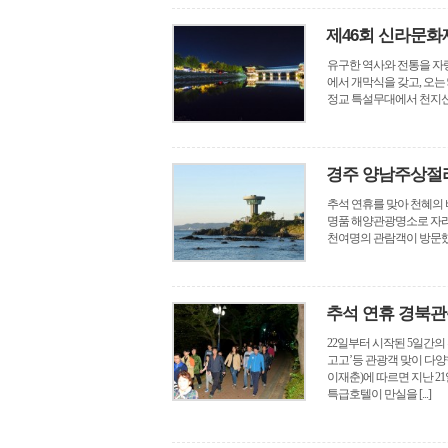
제46회 신라문화
유구한 역사와 전통을 자
에서 개막식을 갖고, 오는
정교 특설무대에서 천지신명
경주 양남주상절리
추석 연휴를 맞아 천혜의
명품 해양관광명소로 자리
천여명의 관람객이 방문했다
추석 연휴 경북관
22일부터 시작된 5일간
고고’등 관광객 맞이 다
이재춘)에 따르면 지난 2
특급호텔이 만실을 [...]