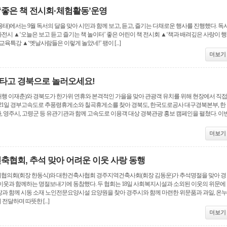
‘좋은 책 전시회·체험활동’운영
)에서는 9월 독서의 달을 맞아 시민과 함께 보고, 듣고, 즐기는 다채로운 행사를 진행했다. 독
원화전시 ▲‘오늘은 보고 듣고 즐기는 책 놀이터’ 좋은 어린이 책 전시회 ▲‘책과 배려깊은 사랑이 행
육특강 ▲‘옛날사람들은 이렇게 놀았네!’ 팽이 [...]
더보기
타고 경북으로 놀러오세요!
 이재춘)와 경북도가 한가위 연휴와 본격적인 가을을 맞아 관광객 유치를 위해 현장에서 직접
 21일 경부고속도로 추풍령휴게소와 칠곡휴게소를 찾아 경북도, 한국도로공사 대구경북본부, 한
 영주시, 고령군 등 유관기관과 함께 고속도로 이용객 대상 경북관광 홍보 캠페인을 펼쳤다. 이
더보기
건축협회, 추석 맞아 어려운 이웃 사랑 동행
의회(회장 한동식)와 대한건축사협회 경주지역건축사회(회장 김동운)가 추석명절을 맞아 경
이웃과 함께하는 명절보내기에 동참했다. 두 협회는 18일 사회복지시설과 소외된 이웃의 위문에
과 함께 시동 소재 노인전문요양시설 요양원을 찾아 경주시와 함께 마련한 위문품과 과일, 온누
달하며 따뜻한 [...]
더보기