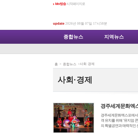
kitv방송
시작페이지로
update
2026년 08월 07일 17시58분
종합뉴스
지역뉴스
>
>사회·경제
홈
종합뉴스
사회·경제
경주세계문화엑스
경주세계문화엑스포에서는 4
객 유치를 위해 ‘뮤지엄
의 특별공연과 매력적인 선율