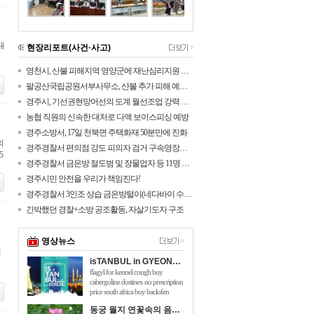
대
현장리포트(사건·사고)
영천시, 산불 피해지역 영양군에 재난심리지원 나섰다!
팔공산국립공원서부사무소, 산불 추가 피해 예방을 위해 탐방로 통제구간 확대
경주시, 기선권현망어선의 도계 월선조업 강력 대응
농협 직원의 신속한 대처로 다액 보이스피싱 예방
경주소방서, 17일 천북면 주택화재 50분만에 진화
의
경주경찰서 편의점 강도 피의자 검거 구속영장신청
5
경주경찰서 금은방 절도범 및 장물업자 등 11명 검거
경주시민 안전을 우리가 책임진다!
경주경찰서 3인조 상습 금은방털이(네다바이 수법) 검거
긴박했던 경찰+소방 공조활동, 자살기도자 구조
영상뉴스
행
isTANBUL in GYEONGJU
flagyl for kennel cough buy
cabergoline dostinex no prescription
price south africa buy baclofen
online australia will taking 150mg of
동궁 월지 연꽃속의 음악회 관광객 호응 높아
viagra hurt me flomaxtra