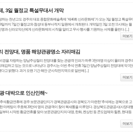
제, 3일 월정교 특설무대서 개막
랑하는 천년고도 경주의 대표 종합문화예술축제 ‘제46회 신라문화제’가 오는 3일 월정교 특설무
 9일까지 7일간 월정교와 첨성대 동부사적지 일원에서 개최된다. 개막일인 3일 오전 11시에는 월
과 신라오악신에게 신라문화제의 시작을 알리고 무사 행사를 기원하는 서제를 올린다. [...]
더보기
 전망대, 명품 해양관광명소 자리매김
 비경을 자랑하는 양남주상절리 전망대를 찾는 관광객 인파가 하루 3천여명 이상이 몰리며 경주
매김하고 있는 것으로 나타났다. 경주시는 이번 추석 연휴 5일간 양남주상절리 전망대에 약 1만
고 밝혔다. 과거 오랜 기간 해안 군사작전지역으로 일반에 [...]
더보기
광 대박으로 인산인해~
의 추석황금연휴에 경주 보문관광단지가 경북관광공사와 경북도가 마련한‘추석에는 경북으로 고
양한 마케팅이 주효해 20만여 명의 관광객이 찾아 북새통을 이루었다. 경상북도관광공사(사장대
1일부터 시작된 황금연휴를 맞아 보문관광단지의 대명, 한화, 켄싱턴 등 콘도업체와 힐튼, 현대등
더보기