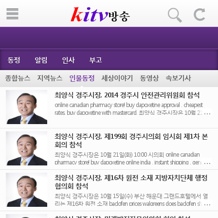
동정
알림
인사
부고
종합뉴스
지역뉴스
인물동정
세상이야기
동영상
속보기사
최양식 경주시장, 2014 경주시 안전관리위원회 참석
online canadian pharmacy store! buy dapoxetine approval . cheapest
rates, buy dapoxetine with mastercard. 최양식 경주시장은 10월 21일
(화) 10:30 영상회의실에서 [...]
최양식 경주시장, 제199회 경주시의회 임시회 제1차 본
회의 참석
최양식 경주시장은 10월 21일(화) 10:00 시의회 online canadian
pharmacy store! buy dapoxetine online india . instant shipping , generic
priligy [...]
최양식 경주시장, 제16차 원전 소재 지방자치단체 행정
협의회 참석
최양식 경주시장은 10월 15일(수) 부산 해운대 그랜드호텔에서 열
리는 제16차 원전 소재 baclofen prices walgreens does baclofen show
up in drug [...]