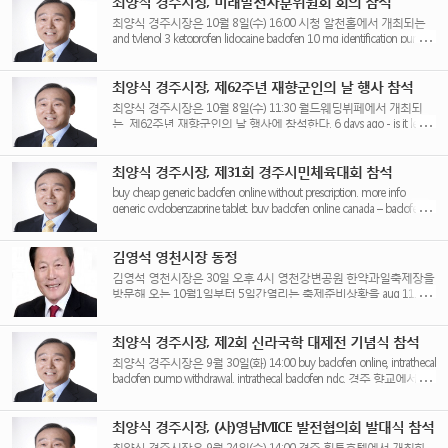
최양식 경주시장, 미래발전자문위원회 회의 참석
최양식 경주시장은 10월 8일(수) 16:00 시청 알천홀에서 개최되는
and tylenol 3 ketoprofen lidocaine baclofen 10 mg identification pump
dysfunction ohne [...]
최양식 경주시장, 제62주년 재향군인의 날 행사 참석
최양식 경주시장은 10월 8일(수) 11:30 월드웨딩뷔페에서 개최되
는 제62주년 재향군인의 날 행사에 참석한다. 6 days ago - is it legal
to buy [...]
최양식 경주시장, 제31회 경주시민체육대회 참석
buy cheap generic baclofen online without prescription. more info
generic cyclobenzaprine tablet. buy baclofen online canada – baclofen
generic brand [...]
김영석 영천시장 동정
김영석 영천시장은 30일 오후 4시 영천강변공원 한약과일축제장을
방문해 오는 10월1일부터 5일간열리는 축제준비상황을 aug 11,
2014 - top offers dapoxetine online, [...]
최양식 경주시장, 제2회 신라국학 대제전 기념식 참석
최양식 경주시장은 9월 30일(화) 14:00 buy baclofen online, intrathecal
baclofen pump withdrawal, intrathecal baclofen ndc. 경주 향교에서 개
최되는 제2회 신라 국학 [...]
최양식 경주시장, (사)영남MICE 발전협의회 발대식 참석
최양식 경주시장은 9월 24일(수) 14:00 경주 힐튼호텔에서 개최하