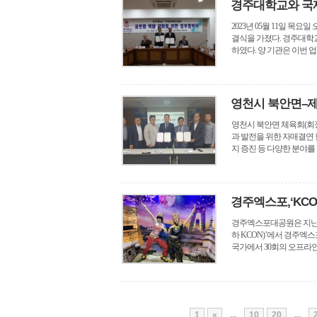
경주대학교와 국
2023년 05월 11일 
결식을 가졌다. 경주대학
하였다. 양 기관은 이번 업
영천시 북안면–제
영천시 북안면 체육회(회장
과 발전을 위한 자매결연 
지 증진 등 다양한 분야를 
경주엑스포,‘KCON
경주엑스포대공원은 지난 12일부
하 KCON)’에서 경주엑스
국가에서 30회의 오프라인 행
1
«
...
10
20
...