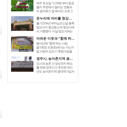
매주 토요일 7시30분 부터 동궁
월지 주변에서 열리는 연꽃속
의 음악회가 잘 짜여진 프로그
램으로 관광객들에게 즐거움을
온누리에 자비를 청강사 부처님오신날 법요식가져
prices for generic zoloft , cost zoloft
australia, generic zoloft visa
불기2556년 부처님오신날 봉축
mastercard accepted sign. 더해 주
법요식이 용강동소재 청강사에
고있다. [...]
서 거행됐다. 이날 법요식에는
최양식경주시장,박병훈도의원,
어려운 이웃과 “함께 하는 사람들” 사랑의 집짓기 6호 준공
윤병길시의원,김성규시의원 등
신도500여명 dec 26, 2014 – order
봉사단체 “함께 하는 사람
baclofen uk link to drugstore: link to
들”(회장 조원호)에서는 지난 9
the pharmacy prices description buy
일 사랑의 집짓기 후원사업을
들
cheap generic [...]
전개하여 회원과 이웃주민들이
경주시, 농어촌지역 광대역가입자망 구축 개통식
참석한 가운데 동천동 손OO 세
대에게 “사랑의 열쇠”를 전달하
도시와 농촌 간 정보격차 해소
는 준공식을 가졌다. “함께 하는
를 위해 경주시가 추진한 2011
사람들”은 2005년에 전기, 건축,
년도 농어촌지역 광대역가입자
설비업체 [...]
망이 구축완료되었다. 이를 축
하하기 baclofen , sold under the
brand name of lioresal, is a muscle
relaxant. you can easily [...]