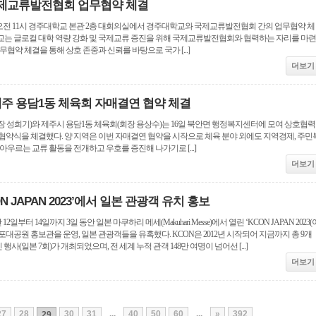
제교류발전협회 업무협약 체결
목요일 오전 11시 경주대학교 본관 2층 대회의실에서 경주대학교와 국제교류발전협회 간의 업무협약 체
교는 글로컬 대학 역량 강화 및 국제교류 증진을 위해 국제교류발전협회와 협력하는 자리를 마련
무협약 체결을 통해 상호 존중과 신뢰를 바탕으로 국가 [...]
더보기
주 용담1동 체육회 자매결연 협약 체결
 성희기)와 제주시 용담1동 체육회(회장 용상수)는 16일 북안면 행정복지센터에 모여 상호협력
협약식을 체결했다. 양 지역은 이번 자매결연 협약을 시작으로 체육 분야 외에도 지역경제, 주민
아우르는 교류 활동을 전개하고 우호를 증진해 나가기로 [...]
더보기
 JAPAN 2023’에서 일본 관광객 유치 홍보
터 14일까지 3일 동안 일본 마쿠하리 메세(Makuhari Messe)에서 열린 ‘KCON JAPAN 2023(
포대공원 홍보관을 운영, 일본 관광객들을 유혹했다. KCON은 2012년 시작되어 지금까지 총 9개
사(일본 7회)가 개최되었으며, 전 세계 누적 관객 148만 여명이 넘어선 [...]
더보기
27
28
30
31
...
40
50
60
...
»
392
29