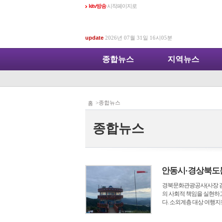
kitv방송
시작페이지로
update
2026년 07월 31일 16시05분
종합뉴스
지역뉴스
>종합뉴스
홈
종합뉴스
안동시·경상북도
경북문화관광공사(사장 김
의 사회적 책임을 실현하
다. 소외계층 대상 여행지원