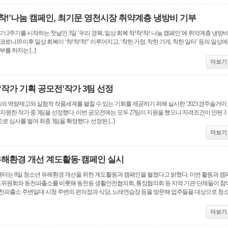
!착!’나눔 캠페인, 최기문 영천시장 취약계층 냉방비 기부
 2주기를 시작하는 첫날인 3일 ‘우리 경북, 일상 회복 착!착!착! 나눔 캠페인’에 취약계층 냉방
코로나19 이후 일상 회복이 ‘착!착!착!’ 이루어지고, ‘착한 가정, 착한 가게, 착한 일터’ 등의 일상에
 하자는 [...]
더보기
‘작가 기획 공모전’작가 3팀 선정
 역량제고와 실험적 작품세계를 펼칠 수 있는 기회를 제공하기 위해 실시한 ‘2023 경주솔거미
 지원한 작가 중 3팀을 선정했다. 이번 공모전에는 모두 27팀이 지원을 했으나 자격조건이 안된 3
 심사를 벌여 최종 3팀을 확정했다. 선정된 [...]
더보기
유해환경 개선 계도활동·캠페인 실시
터는 8일 청소년 유해환경 개선을 위한 계도활동과 캠페인을 펼쳤다고 밝혔다. 이번 활동과 캠
원회와 동천파출소를 비롯해 동천동 생활안전협의회, 통장협의회 등 지역 기관·단체들이 참
동천파출소 주변일대 시청 주변의 편의점과 식당, 노래연습장 등을 방문해 업주들을 대상으로 청
더보기