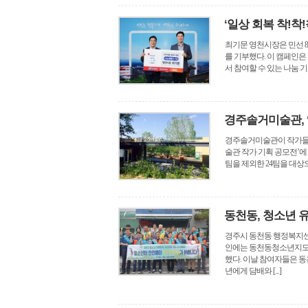
‘일상 회복 착!착
최기문 영천시장은 민선 8기
를 기부했다. 이 캠페인은 
서 참여할 수 있는 나눔 기부를
경주솔거미술관, 
경주솔거미술관이 작가들의
술관 작가 기획 공모전’에
팀을 제외한 24팀을 대상으로
동천동, 청소년 
경주시 동천동 행정복지센
인에는 동천동청소년지도위
했다. 이날 참여자들은 
년에게 담배와 [...]