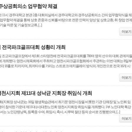
주상공회의소 업무협약 체결
일 오전 11시 경주대학교 본관 2층 대회의실에서 경주대학교와 경주상공회의소 간의 업무협약식을 체
 업무협약 체결을 통해 상호 존중과 신뢰를 바탕으로 전문 인력의 양성 및 상호교환, 취·창업 연계
술 자문 및 기술정보교류, [...]
더보기
배 전국파크골프대회 성황리 개최
8일 조교파크골프장에서 제1회 스타영천배 전국파크골프대회를 700여 명의 선수와 대회 관계자
에 개최했다. 영천시체육회에서 주최하고 영천시파크골프협회에서 주관하는 이번 대회는 8일부
각각 18홀로 치러지며, 최저타수를 가리는 스트로크 매치플레이 방식의 개인전으로 전국 16개 시·
더보기
영천시지회 제11대 성낙균 지회장 취임식 개최
회(지회장 성낙균)는 16일 평생학습관에서 최기문 영천시장을 비롯한 기관·단체장 및 노인회 임
0여 명이 참석한 가운데 제11대 (사)대한노인회 영천시지회장 취임식을 개최했다. 1부 노인대학 특강
는 노인강령낭독, 등록증 수여, 취임사, 축사, 시루떡 절단 등의 순서로 진행됐으며, [...]
더보기