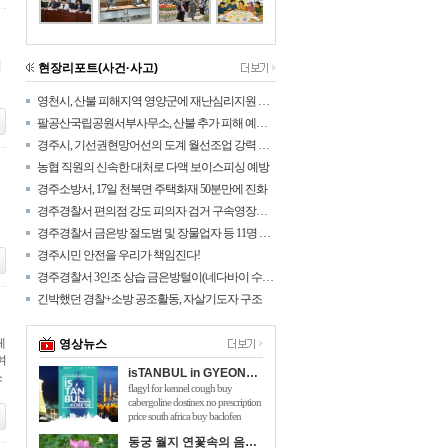
비
현장리포트(사건·사고)
영천시, 산불 피해지역 영양군에 재난심리지원 나섰다!
팔공산국립공원서부사무소, 산불 추가 피해 예방을 위해 탐방로 통제구간 확대
경주시, 기선권현망어선의 도계 월선조업 강력 대응
농협 직원의 신속한 대처로 다액 보이스피싱 예방
경주소방서, 17일 천북면 주택화재 50분만에 진화
경주경찰서 편의점 강도 피의자 검거 구속영장신청
경주경찰서 금은방 절도범 및 장물업자 등 11명 검거
경주시민 안전을 우리가 책임진다!
경주경찰서 3인조 상습 금은방털이(네다바이 수법) 검거
긴박했던 경찰+소방 공조활동, 자살기도자 구조
페
영상뉴스
여
isTANBUL in GYEONGJU
소
flagyl for kennel cough buy
cabergoline dostinex no prescription
price south africa buy baclofen
online australia will taking 150mg of
동궁 월지 연꽃속의 음악회 관광객 호응 높아
viagra hurt me flomaxtra