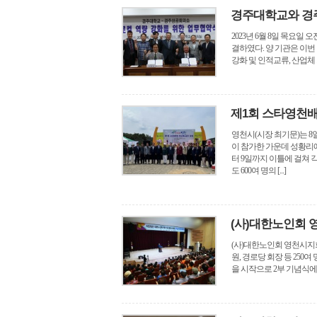
경주대학교와 경
2023년 6월 8일 목요
결하였다. 양 기관은 이번
강화 및 인적교류, 산업체 기
제1회 스타영천
영천시(시장 최기문)는 
이 참가한 가운데 성황리
터 9일까지 이틀에 걸쳐 
도 600여 명의 [...]
(사)대한노인회 
(사)대한노인회 영천시지
원, 경로당 회장 등 25
을 시작으로 2부 기념식에서