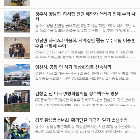
맞이를 시작했다. 이날 강동면 직원들은 점심시간을 [...]
경주시 양남면, 하서항 일원 해안가 쓰레기 일제 수거 나
서
경주시 양남면(면장 금대호)은 8일 하서항 해안가에 버려져 있던 각
종 쓰레기를 장비와 인력을 동원해 수거하는 등 ‘해안가 일제 환경
정비 활동’을 실시했다. [...]
양남면 하서2리 마을회, 자매결연 활동 우수직원 이종훈
주임 표창패 수여
경주시 양남면 하서2리 마을회(이장 한상문)에서 8일 자매결연 활
동 우수 직원으로 월성원자력본부 제1발전소 안전부 이종훈 주임을
선정하고 표창패를 수여했다. 한국수력원자력(이하 한수원)과 [...]
영천시, 공장 인 허가 영상회의로 신속처리
영천시(시장 최기문)는 지난 9일 공장 인·허가 처리기한 단축을 위해
실무종합심의를 비대면 영상회의로 개최했다. 실무종합심의회는
공장설립 등 인·허가로 인한 민원인의 불편을 [...]
김창준 전 미국 연방하원의원 경주엑스포 방문
(재)문화엑스포(이사장 이철우 경북도지사)는 전(前) 미국 연방하원
의원 김창준(82) 미래한미재단 이사장이 21일 경주엑스포를 방문했
다고 밝혔다. 김창준 미래한미재단 이사장은 미국 연방의회 3선 하
원의원 [...]
경주 황남동청년회, 황리단길 태극기 달기 솔선수범
경주시 황남동청년회(회장 이상준)에서는 지난 20일 경주관광의 핫
플레이스로 떠오른 황리단길 일대 상가 200여 곳에 ‘태극기 꽂이 달
아주기’ 봉사활동을 펼쳤다. 이번 [...]