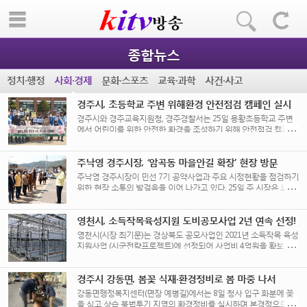
종합뉴스
정치·행정
사회·경제
문화·스포츠
교육·과학
사건·사고
경주시, 초등학교 주변 위해환경 안전점검 캠페인 실시
경주시와 경주교육지원청, 경주경찰서는 25일 용황초등학교 주변
에서 어린이를 위한 안전한 환경을 조성하기 위해 안전점검 캠페인
을 실시했다. 이날 캠페인에서는 안전점검 단속과 더불어 [...]
주낙영 경주시장, ‘암곡동 마을안길 확장’ 현장 방문
주낙영 경주시장이 민선 7기 공약사업과 주요 시정현황을 점검하기
위한 현장 소통의 발걸음을 이어 나가고 있다. 25일 주 시장은 보덕
동을 찾아 [...]
영천시, 소득작목육성지원 도비공모사업 2년 연속 선정!
영천시(시장 최기문)는 경상북도 공모사업인 2021년 소득작목 육성
지원사업 (시군전략프로젝트)에 선정되어 사업비 4억원을 확보하였
다고 밝혔다. 상기 사업은 지자체에서 주력으로 육성하고자 하는 작
목을 [...]
경주시 강동면, 봄꽃 식재·환경정비로 봄 마중 나서
강동면행정복지센터(면장 예병길)에서는 8일 청사 입구 화분에 꽃
을 심고 상습 불법투기 지역의 환경정비를 실시하며 본격적으로 봄